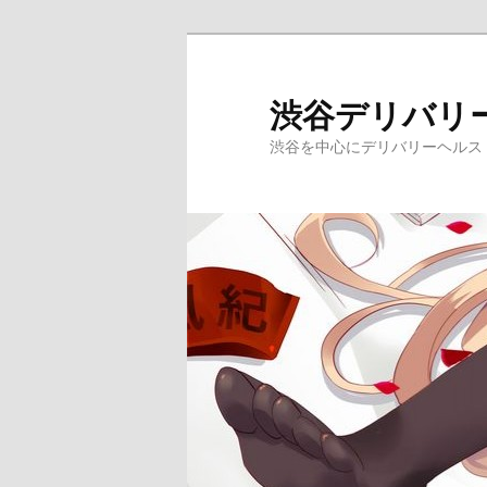
メ
イ
ン
渋谷デリバリ
コ
渋谷を中心にデリバリーヘルス
ン
テ
ン
ツ
へ
移
動