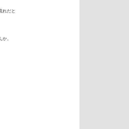
流れだと
、
。
んか。