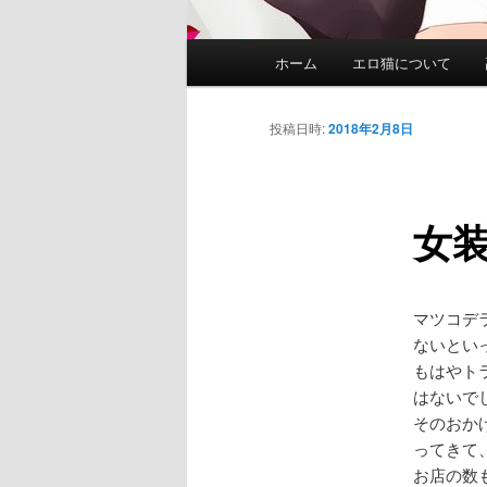
メ
ホーム
エロ猫について
イ
ン
メ
投稿日時:
2018年2月8日
ニ
ュ
ー
女
マツコデ
ないとい
もはやト
はないで
そのおか
ってきて
お店の数