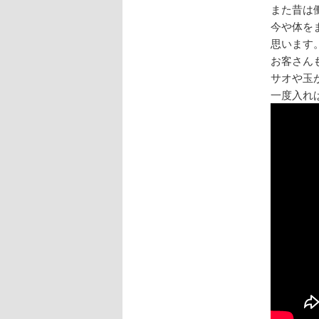
また昔は
今や体を
思います
お客さん
サオや玉
一度入れ