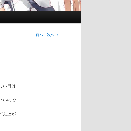
投
←
前へ
次へ
→
稿
ナ
ビ
ゲ
ー
シ
ョ
ない日は
ン
いいので
どん上が